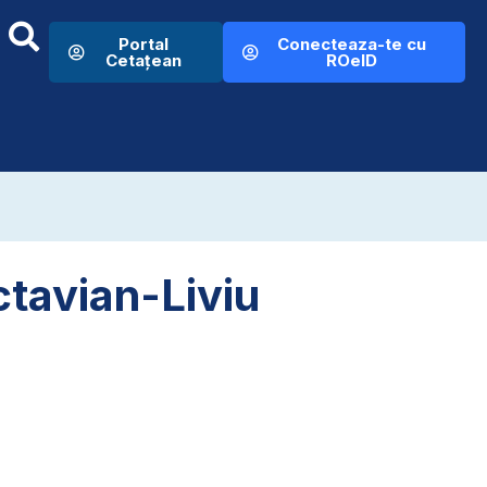
Portal
Conecteaza-te cu
Cetațean
ROeID
ctavian-Liviu