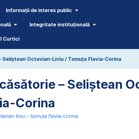
Informații de interes public
onală
Integritate instituțională
 Curtici
 – Seliștean Octavian-Liviu / Tomuța Flavia-Corina
 căsătorie – Seliștean O
ia-Corina
tavian liviu – tomuta flavia-corina