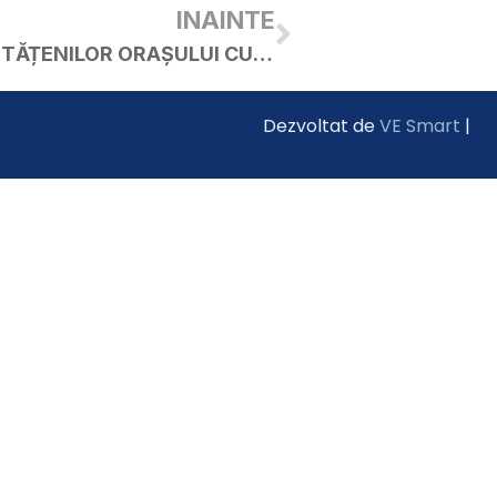
INAINTE
ÎN ATENȚIA TUTUROR CETĂȚENILOR ORAȘULUI CURTICI – Referitor la distribuția de pubele în Orașul Curtici
Dezvoltat de
VE Smart
|