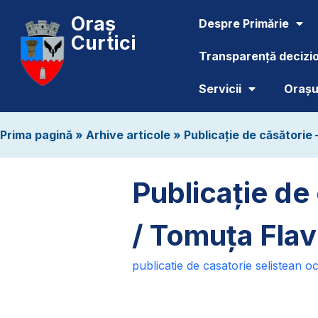
Oraș
Despre Primărie
Curtici
Transparență decizi
Servicii
Orașul
Prima pagină
»
Arhive articole
»
Publicație de căsătorie
Publicație de
/ Tomuța Flav
publicatie de casatorie selistean oc