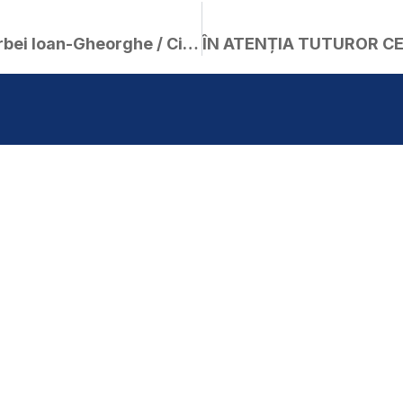
Publicație de căsătorie – Corbei Ioan-Gheorghe / Cionca Adriana-Alina