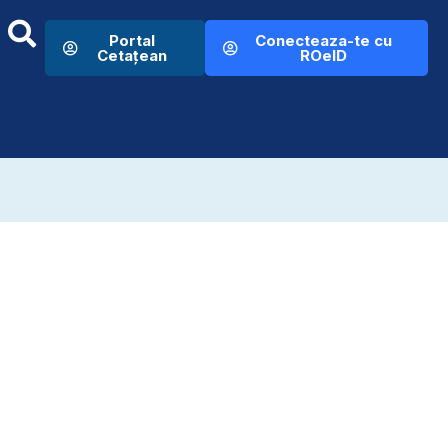
Portal
Conecteaza-te cu
Cetațean
ROeID