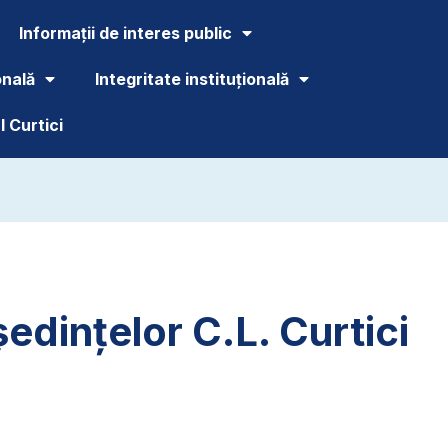
Informații de interes public
onală
Integritate instituțională
 Curtici
edințelor C.L. Curtici