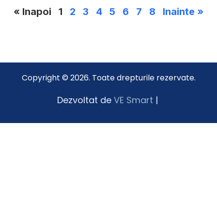
« Inapoi
1
2
3
4
5
6
7
8
Inainte »
Copyright © 2026. Toate drepturile rezervate.
Dezvoltat de
VE Smart
|