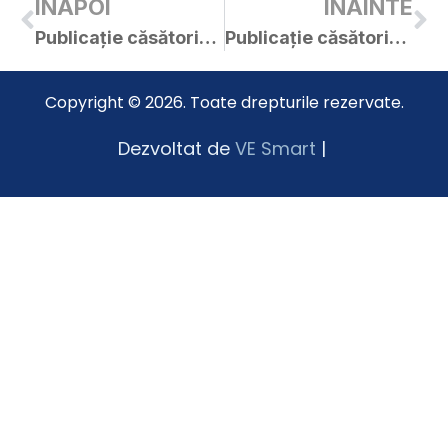
INAPOI
INAINTE
Publicație căsătorie Ioana și Nicolae
Publicație căsătorie Ramona și Marius
Copyright © 2026. Toate drepturile rezervate.
Dezvoltat de
VE Smart
|