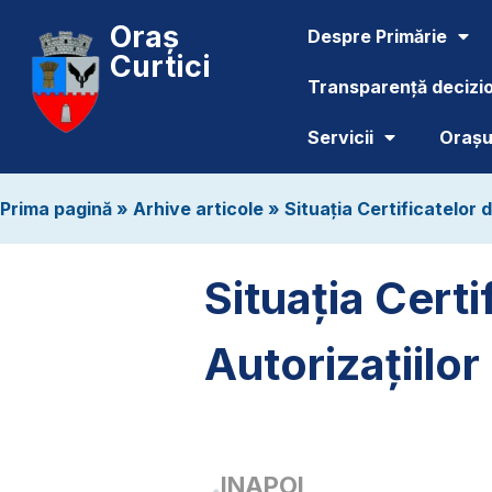
Oraș
Despre Primărie
Curtici
Transparență decizi
Servicii
Orașul
Prima pagină
»
Arhive articole
»
Situația Certificatelor 
Situația Certi
Autorizațiilo
INAPOI