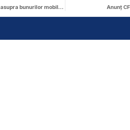
Proces verbal de sechestru asupra bunurilor mobile – Stana Petru Marius
Anunț CF