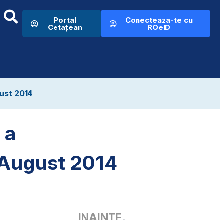
Portal
Conecteaza-te cu
Cetațean
ROeID
gust 2014
 a
n August 2014
INAINTE