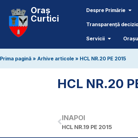
Oraș
Despre Primărie
Curtici
Transparență decizi
Servicii
Orașul
Prima pagină
»
Arhive articole
»
HCL NR.20 PE 2015
HCL NR.20 P
INAPOI
HCL NR.19 PE 2015