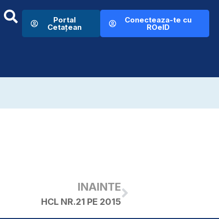
Portal
Conecteaza-te cu
Cetațean
ROeID
INAINTE
HCL NR.21 PE 2015