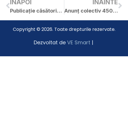
INAPOI
INAINTE
Publicație căsătorie Florina și Ioan
Anunț colectiv 4504 din 06 Martie 2015
Copyright © 2026. Toate drepturile rezervate.
Dezvoltat de
VE Smart
|