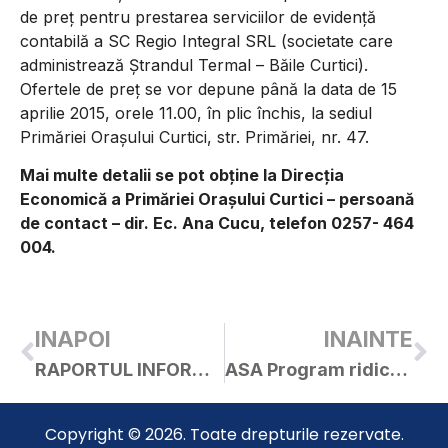
de preţ pentru prestarea serviciilor de evidenţă
contabilă a SC Regio Integral SRL (societate care
administrează Ştrandul Termal – Băile Curtici).
Ofertele de preţ se vor depune până la data de 15
aprilie 2015, orele 11.00, în plic închis, la sediul
Primăriei Oraşului Curtici, str. Primăriei, nr. 47.
Mai multe detalii se pot obţine la Direcţia
Economică a Primăriei Oraşului Curtici – persoană
de contact – dir. Ec. Ana Cucu, telefon 0257- 464
004.
INAPOI
INAINTE
RAPORTUL INFORMĂRII ŞI CONSULTĂRII PUBLICULUI
ASA Program ridicare deșeuri – Paști
Copyright © 2026. Toate drepturile rezervate.