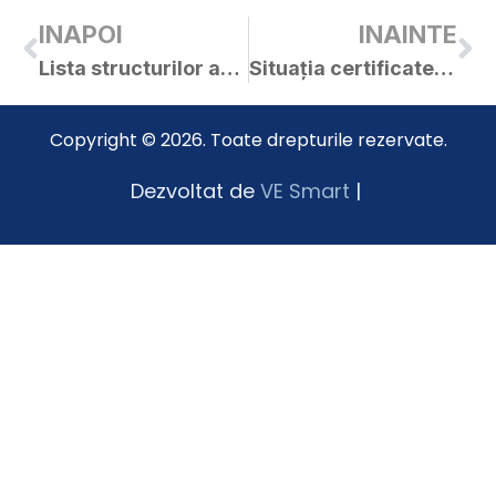
INAPOI
INAINTE
Lista structurilor asociative
Situația certificatelor de urbanism și a autorizațiilor de construire emise în APRILIE 2015
Copyright © 2026. Toate drepturile rezervate.
Dezvoltat de
VE Smart
|