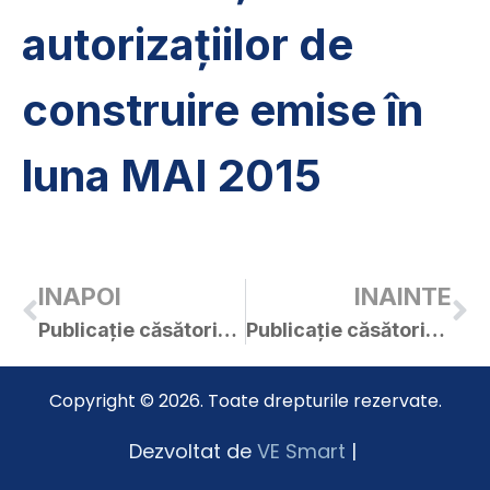
autorizațiilor de
construire emise în
luna MAI 2015
INAPOI
INAINTE
Publicație căsătorie Flavia și Cristian
Publicație căsătorie Flavia și Alexandru
Copyright © 2026. Toate drepturile rezervate.
Dezvoltat de
VE Smart
|