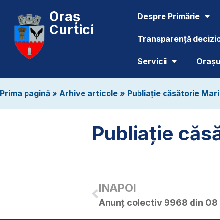
Oraș
Despre Primărie
Curtici
Transparență decizi
Servicii
Orașul
Prima pagină
»
Arhive articole
»
Publiație căsătorie Mari
Publiație căsă
INAPOI
Anunț colectiv 9968 din 08 