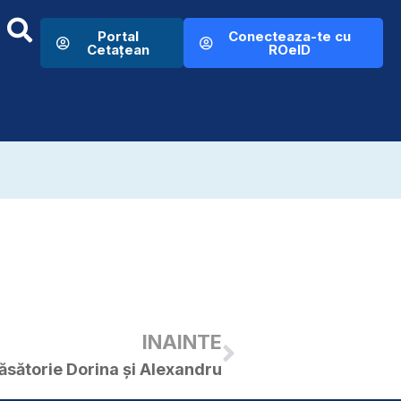
Portal
Conecteaza-te cu
Cetațean
ROeID
INAINTE
căsătorie Dorina și Alexandru