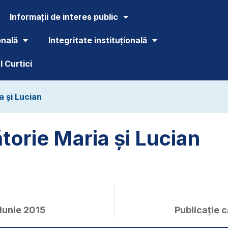
Informații de interes public
onală
Integritate instituțională
 Curtici
a și Lucian
torie Maria și Lucian
Iunie 2015
Publicație 