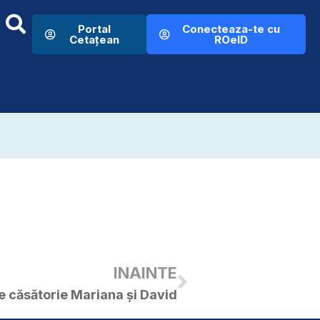
Portal
Conecteaza-te cu
Cetațean
ROeID
u
INAINTE
e căsătorie Mariana și David