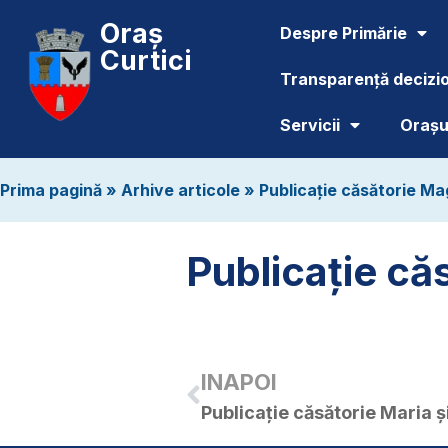
Oraș
Despre Primărie
Curtici
Transparență decizi
Servicii
Orașul
Prima pagină
»
Arhive articole
»
Publicație căsătorie Ma
Publicație că
INAPOI
Publicație căsătorie Maria ș