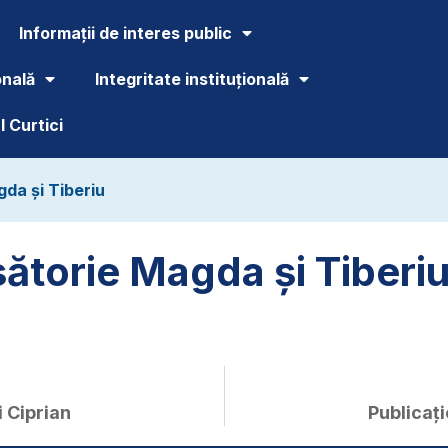
Informații de interes public
onală
Integritate instituțională
 Curtici
gda și Tiberiu
sătorie Magda și Tiberi
i Ciprian
Publicați