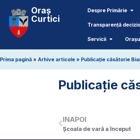
Oraș
Despre Primărie
Curtici
Transparență decizi
Servicii
Orașul
Prima pagină
»
Arhive articole
»
Publicație căsătorie Bi
Publicație că
INAPOI
Școala de vară a început