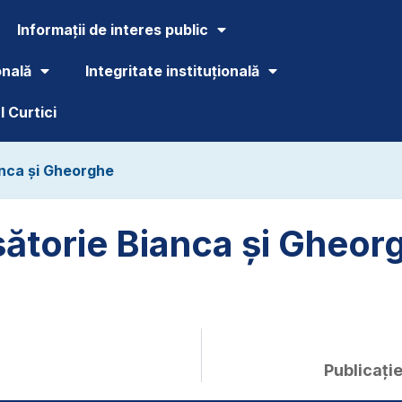
Informații de interes public
onală
Integritate instituțională
 Curtici
anca și Gheorghe
sătorie Bianca și Gheor
Publicație