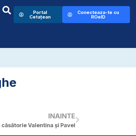
Portal
Conecteaza-te cu
Cetațean
ROeID
ghe
INAINTE
 căsătorie Valentina și Pavel