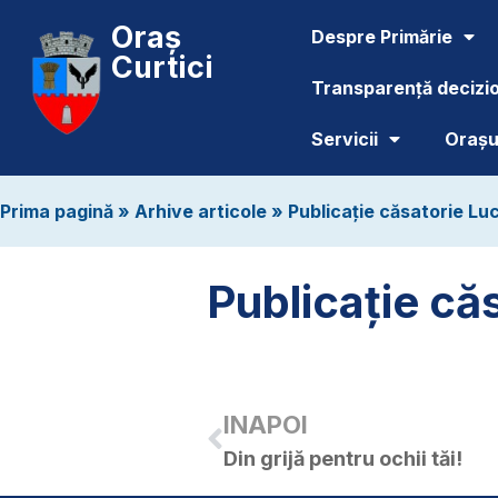
Oraș
Despre Primărie
Curtici
Transparență decizi
Servicii
Orașul
Prima pagină
»
Arhive articole
»
Publicație căsatorie Lu
Publicație că
INAPOI
Din grijă pentru ochii tăi!