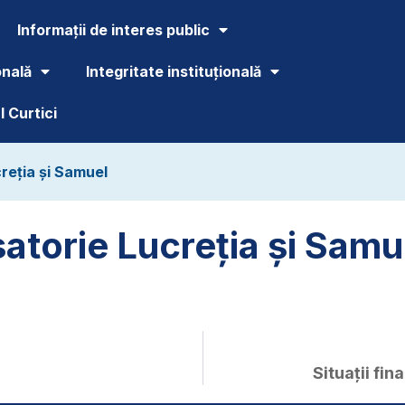
Informații de interes public
onală
Integritate instituțională
 Curtici
creția și Samuel
satorie Lucreția și Samu
Situații fin