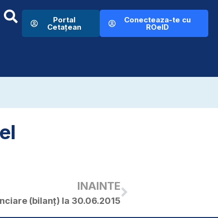
Portal
Conecteaza-te cu
Cetațean
ROeID
el
INAINTE
anciare (bilanț) la 30.06.2015