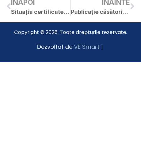
INAPOI
INAINTE
Situația certificatelor de urbanism și a autorizațiilor de construire emise în luna IULIE 2015
Publicație căsătorie Ioana și David
Copyright © 2026. Toate drepturile rezervate.
Dezvoltat de
VE Smart
|