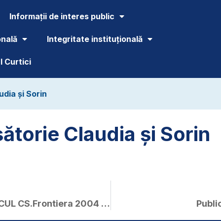
Informații de interes public
onală
Integritate instituțională
 Curtici
udia și Sorin
ătorie Claudia și Sorin
CASETA TEHNICĂ DE LA JOCUL CS.Frontiera 2004 Curtici – CS.Voința Mailat 2-2
Publi