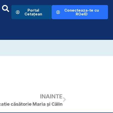
Portal
Conecteaza-te cu
Cetațean
ROeID
INAINTE
catie căsătorie Maria și Călin