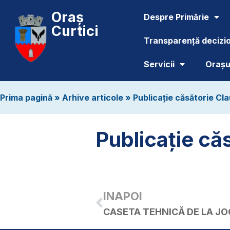
Oraș
Despre Primărie
Curtici
Transparență decizi
Servicii
Orașul
Prima pagină
»
Arhive articole
»
Publicație căsătorie Cla
Publicație căs
INAPOI