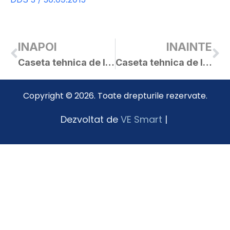
INAPOI
INAINTE
Caseta tehnica de la jocul CS Frontiera 2004 Curtici CS Victoria Felnac 4 – 2
Caseta tehnica de la jocul CS.Șoimii Lipova CS.Frontiera 2004 Curtici 0-2
Copyright © 2026. Toate drepturile rezervate.
Dezvoltat de
VE Smart
|