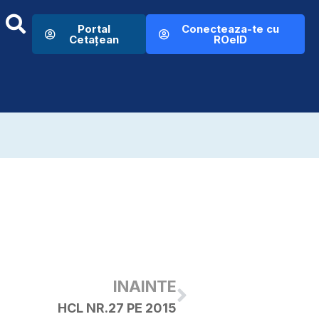
Portal
Conecteaza-te cu
Cetațean
ROeID
INAINTE
HCL NR.27 PE 2015