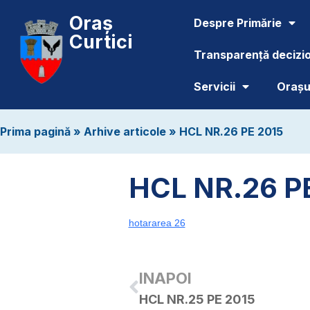
Oraș
Despre Primărie
Curtici
Transparență decizi
Servicii
Orașul
Prima pagină
»
Arhive articole
»
HCL NR.26 PE 2015
HCL NR.26 P
hotararea 26
INAPOI
HCL NR.25 PE 2015