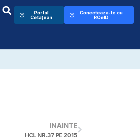
Portal
Conecteaza-te cu
Cetațean
ROeID
INAINTE
HCL NR.37 PE 2015