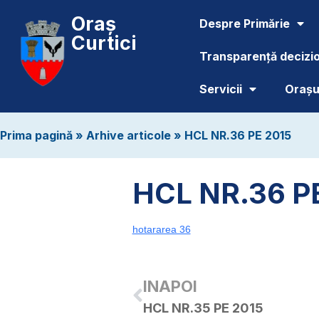
Oraș
Despre Primărie
Curtici
Transparență decizi
Servicii
Orașul
Prima pagină
»
Arhive articole
»
HCL NR.36 PE 2015
HCL NR.36 P
hotararea 36
INAPOI
HCL NR.35 PE 2015