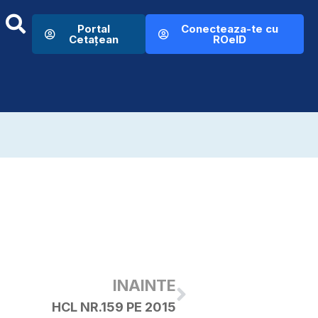
Portal
Conecteaza-te cu
Cetațean
ROeID
INAINTE
HCL NR.159 PE 2015