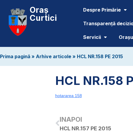
Oraș
Despre Primărie
Curtici
Transparență decizi
Servicii
Orașul
Prima pagină
»
Arhive articole
»
HCL NR.158 PE 2015
HCL NR.158 P
hotararea 158
INAPOI
HCL NR.157 PE 2015