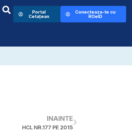
Portal
Conecteaza-te cu
Cetațean
ROeID
INAINTE
HCL NR.177 PE 2015