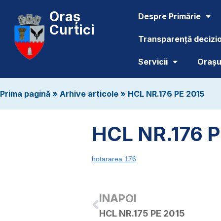
Oraș
Despre Primărie
Curtici
Transparență decizi
Servicii
Orașul
Prima pagină
»
Arhive articole
»
HCL NR.176 PE 2015
HCL NR.176 P
hotararea 176
INAPOI
HCL NR.175 PE 2015