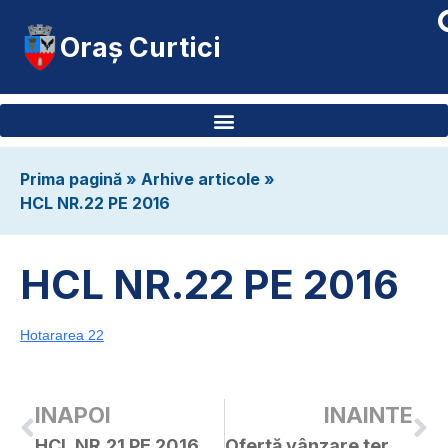
Oraș Curtici
Prima pagină
»
Arhive articole
»
HCL NR.22 PE 2016
HCL NR.22 PE 2016
Hotararea 22
INAPOI
INAINTE
HCL NR.21 PE 2016
Ofertă vânzare teren Balint Floarea 0,85 HA