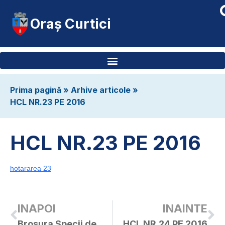
Oraș Curtici
Prima pagină
»
Arhive articole
»
HCL NR.23 PE 2016
HCL NR.23 PE 2016
hotararea 23
INAPOI
INAINTE
Brosura Specii de Plante Indicatoare Pentru Pajistile Cu Valoare Naturala Ridicata
HCL NR.24 PE 2016