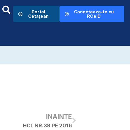
Portal
Conecteaza-te cu
Cetațean
ROeID
INAINTE
HCL NR.39 PE 2016