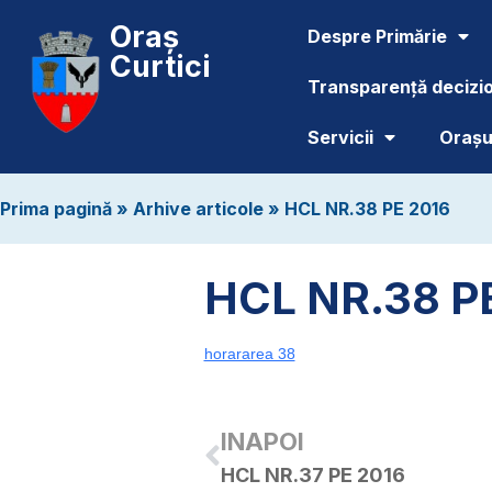
Oraș
Despre Primărie
Curtici
Transparență decizi
Servicii
Orașul
Prima pagină
»
Arhive articole
»
HCL NR.38 PE 2016
HCL NR.38 P
horararea 38
INAPOI
HCL NR.37 PE 2016