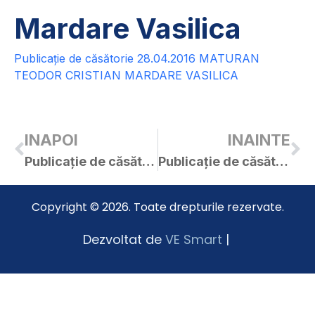
Mardare Vasilica
Publicație de căsătorie 28.04.2016 MATURAN
TEODOR CRISTIAN MARDARE VASILICA
INAPOI
INAINTE
Publicație de căsătorie – Muntean Florin / Covaciu Cristiana
Publicație de căsătorie – Pârv Adrian-Sergiu / Moldovan Lorena-Miruna
Copyright © 2026. Toate drepturile rezervate.
Dezvoltat de
VE Smart
|