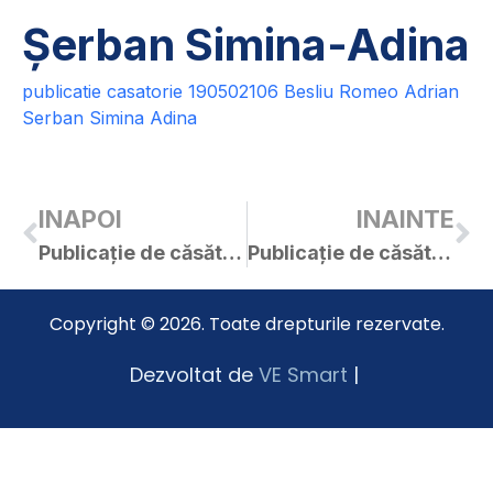
Șerban Simina-Adina
publicatie casatorie 190502106 Besliu Romeo Adrian
Serban Simina Adina
INAPOI
INAINTE
Publicație de căsătorie – Adavani Ciprian / Ștecli Gabriela Adriana
Publicație de căsătorie – Curt Ciprian Silviu / Topak Raluca Nicoleta
Copyright © 2026. Toate drepturile rezervate.
Dezvoltat de
VE Smart
|