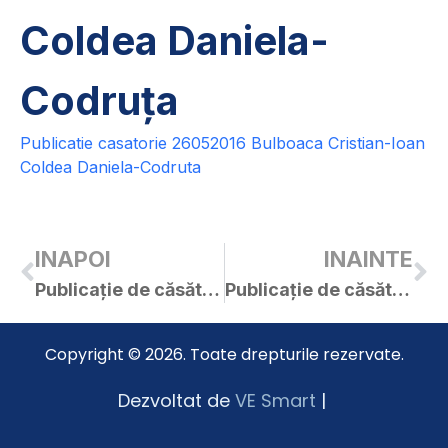
Coldea Daniela-
Codruța
Publicatie casatorie 26052016 Bulboaca Cristian-Ioan
Coldea Daniela-Codruta
INAPOI
INAINTE
Publicație de căsătorie – Enciu Andrei-Claudiu / Copăcianu Mădălina-Luminița
Publicație de căsătorie – Muntean Sorin-Cornel / Căldăraș Ana
Copyright © 2026. Toate drepturile rezervate.
Dezvoltat de
VE Smart
|