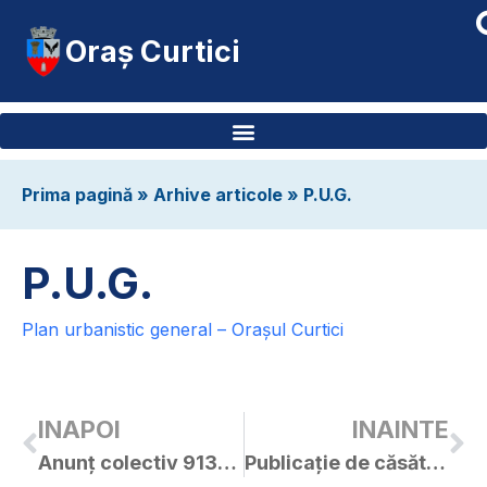
Oraș Curtici
Prima pagină
»
Arhive articole
»
P.U.G.
P.U.G.
Plan urbanistic general – Orașul Curtici
INAPOI
INAINTE
Anunț colectiv 9137/17.06.2016
Publicație de căsătorie – Crișan Ilie-Ion / Mihaly Iustina-Hajni