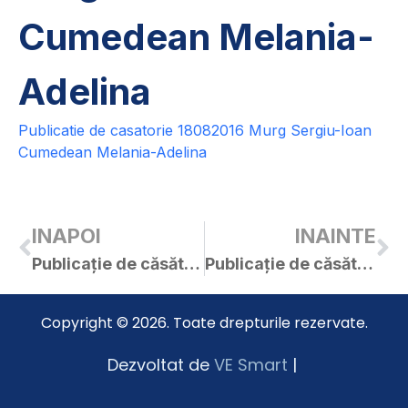
Cumedean Melania-
Adelina
Publicatie de casatorie 18082016 Murg Sergiu-Ioan
Cumedean Melania-Adelina
INAPOI
INAINTE
Publicație de căsătorie – Hanc Cristian-Petru / Hornea Alexandra
Publicație de căsătorie – Stana Cristian-Teodor / Oniga Silvia-Eugenia
Copyright © 2026. Toate drepturile rezervate.
Dezvoltat de
VE Smart
|