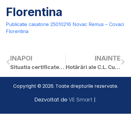
Florentina
Publicatie casatorie 25010216 Novac Remus – Covaci
Florentina
INAPOI
INAINTE
Situatia certificatelor de urbanism si a autorizatiilor de construire emise in anul 2016
Hotărâri ale C.L. Curtici adoptate în ședința din 29.12.2016
Copyright © 2026. Toate drepturile rezervate.
Dezvoltat de
VE Smart
|