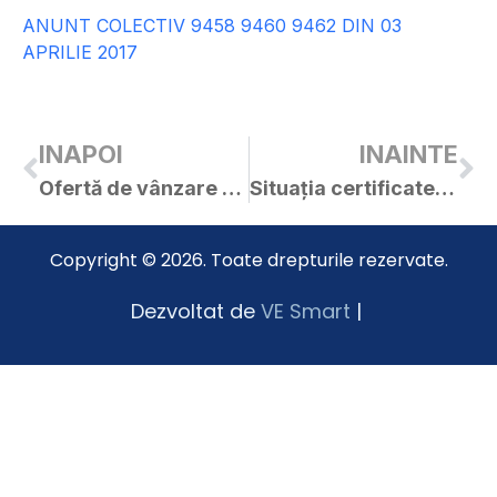
ANUNT COLECTIV 9458 9460 9462 DIN 03
APRILIE 2017
INAPOI
INAINTE
Ofertă de vânzare teren nr. 17 / 30.03.2017
Situația certificatelor de urbanism și a autorizațiilor de construire – martie 2017
Copyright © 2026. Toate drepturile rezervate.
Dezvoltat de
VE Smart
|