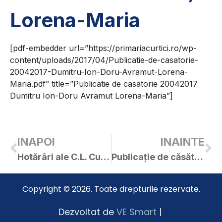
Lorena-Maria
[pdf-embedder url=”https://primariacurtici.ro/wp-
content/uploads/2017/04/Publicatie-de-casatorie-
20042017-Dumitru-Ion-Doru-Avramut-Lorena-
Maria.pdf” title=”Publicatie de casatorie 20042017
Dumitru Ion-Doru Avramut Lorena-Maria”]
INAPOI
INAINTE
Hotărâri ale C.L. Curtici adoptate în ședința din 19.04.2017
Publicaţie de căsătorie – Mercea Cosmin-Ionuţ / Dănilă Iulia-Claudia
Copyright © 2026. Toate drepturile rezervate.
Dezvoltat de
VE Smart
|