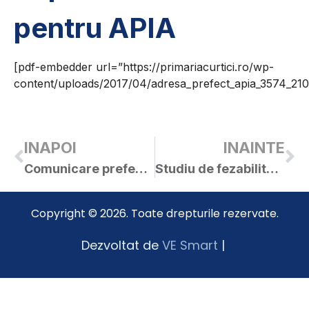
pentru APIA
[pdf-embedder url=”https://primariacurtici.ro/wp-
content/uploads/2017/04/adresa_prefect_apia_3574_210
INAPOI
INAINTE
Comunicare prefect referitor la apel depunere proiecte MAP/01/2017
Studiu de fezabilitate – construire centură ocolitoare sud-nord Curtici
Copyright © 2026. Toate drepturile rezervate.
Dezvoltat de
VE Smart
|