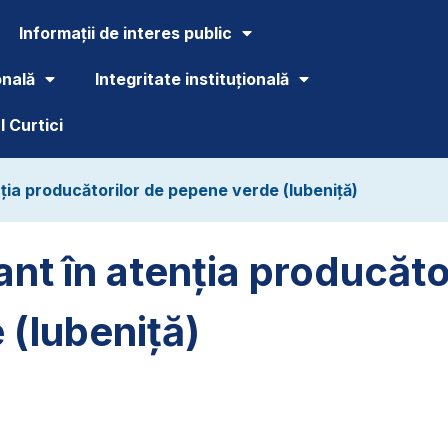
Informații de interes public
onală
Integritate instituțională
 Curtici
ția producătorilor de pepene verde (lubeniță)
nt în atenția producăto
(lubeniță)