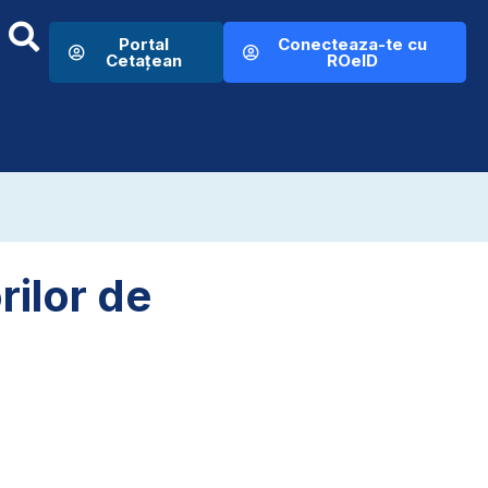
Portal
Conecteaza-te cu
Cetațean
ROeID
rilor de