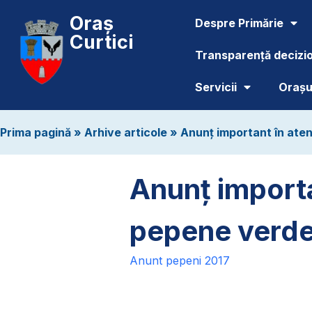
Oraș
Despre Primărie
Curtici
Transparență decizi
Servicii
Orașul
Prima pagină
»
Arhive articole
»
Anunț important în aten
Anunț importa
pepene verde 
Anunt pepeni 2017