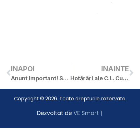
INAPOI
INAINTE
Anunt important! Stropire impotriva omizilor
Hotărâri ale C.L. Curtici adoptate în ședința din 13.07.2017
Copyright © 2026. Toate drepturile rezervate.
Dezvoltat de
VE Smart
|