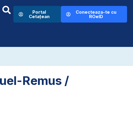
Portal
Conecteaza-te cu
Cetațean
ROeID
muel-Remus /