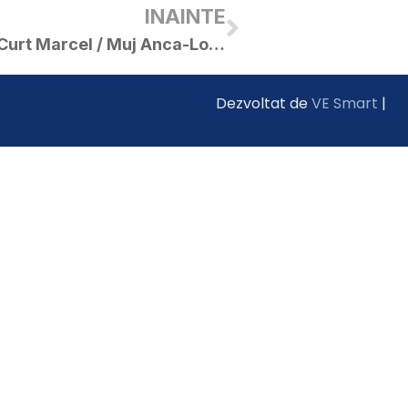
INAINTE
Publicație de căsătorie – Curt Marcel / Muj Anca-Loredana
Dezvoltat de
VE Smart
|