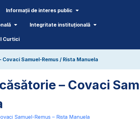
Informații de interes public
onală
Integritate instituțională
 Curtici
e – Covaci Samuel-Remus / Rista Manuela
 căsătorie – Covaci Sa
a
 Covaci Samuel-Remus – Rista Manuela