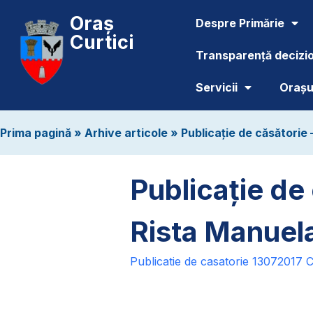
Oraș
Despre Primărie
Curtici
Transparență decizi
Servicii
Orașul
Prima pagină
»
Arhive articole
»
Publicație de căsători
Publicație de
Rista Manuel
Publicatie de casatorie 13072017