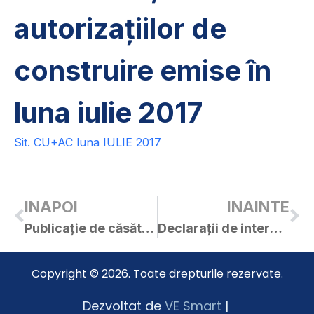
autorizațiilor de
construire emise în
luna iulie 2017
Sit. CU+AC luna IULIE 2017
INAPOI
INAINTE
Publicație de căsătorie – Cîrpaci Laurențiu / Novac Adina
Declarații de interese – consilieri locali – 2017
Copyright © 2026. Toate drepturile rezervate.
Dezvoltat de
VE Smart
|