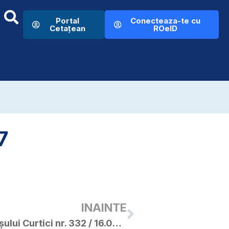
Portal
Conecteaza-te cu
Cetațean
ROeID
7
INAINTE
Dispoziția Primarului Orașului Curtici nr. 332 / 16.08.2017 privind modificarea si completatea Regulamentului de ordine interioara