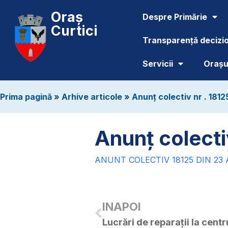
Oraș
Despre Primărie
Curtici
Transparență decizi
Servicii
Orașul
Prima pagină
»
Arhive articole
»
Anunț colectiv nr . 1812
Anunț colecti
ANUNT COLECTIV 18125 DIN 23
INAPOI
Lucrări de reparații la centru