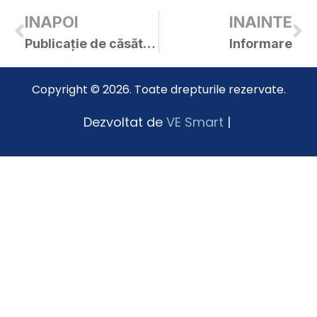
INAPOI
INAINTE
Publicație de căsătorie – Covaciu Traian-Dănuț / Farcaș Aurora-Roxana
Informare
Copyright © 2026. Toate drepturile rezervate.
Dezvoltat de
VE Smart
|