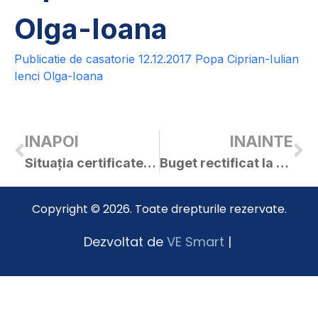
Olga-Ioana
Publicatie de casatorie 12.12.2017 Popa Ciprian-Iulian
Ienci Olga-Ioana
INAPOI
INAINTE
Situația certificatelor de urbanism și a autorizațiile de construire eliberate în luna noiembrie 2017
Buget rectificat la 20.12.2017
Copyright © 2026. Toate drepturile rezervate.
Dezvoltat de
VE Smart
|