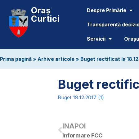
Oraș
Despre Primărie
Curtici
Transparență decizi
Servicii
Orașul
Prima pagină
»
Arhive articole
»
Buget rectificat la 18.1
Buget rectific
Buget 18.12.2017 (1)
INAPOI
Informare FCC