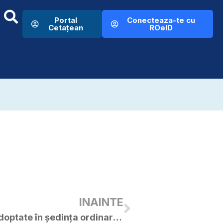
Portal
Conecteaza-te cu
Cetațean
ROeID
INAINTE
Hotărâri ale C.L. Curtici adoptate în ședința ordinară din 28.12.2017