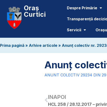
Oraș
Despre Primărie
Curtici
Transparență decizi
Servicii
Orașul
Prima pagină
»
Arhive articole
»
Anunț colectiv nr. 2923
Anunț colecti
ANUNT COLECTIV 29234 DIN 29
INAPOI