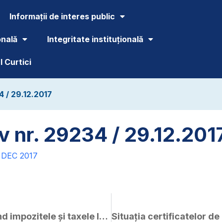
Informații de interes public
onală
Integritate instituțională
 Curtici
4 / 29.12.2017
v nr. 29234 / 29.12.201
 DEC 2017
HCL 258 / 28.12.2017 – privind impozitele și taxele locale pe anul 2018