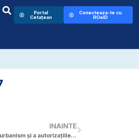
Portal
Conecteaza-te cu
Cetațean
ROeID
7
INAINTE
Situația certificatelor de urbanism și a autorizațiile de construire eliberate în luna decembrie 2017