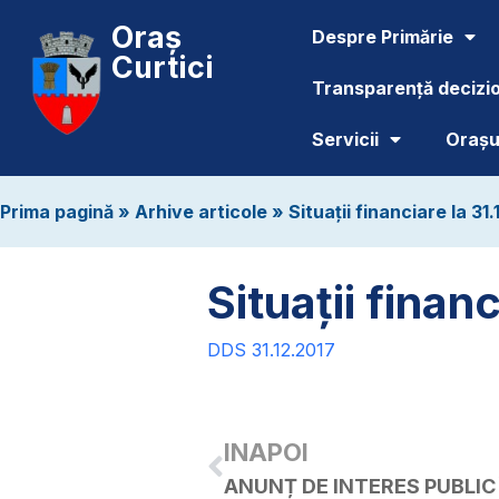
Oraș
Despre Primărie
Curtici
Transparență decizi
Servicii
Orașul
Prima pagină
»
Arhive articole
»
Situații financiare la 31
Situații finan
DDS 31.12.2017
INAPOI