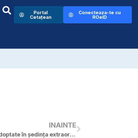
Portal
Conecteaza-te cu
Cetațean
ROeID
INAINTE
Hotărâri ale C.L. Curtici adoptate în ședința extraordinară din 27.03.2018