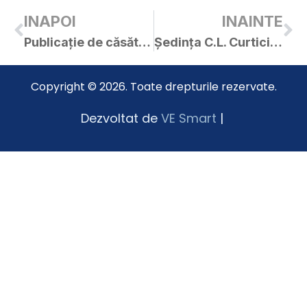
INAPOI
INAINTE
Publicație de căsătorie – Gruia Alexandru-Florin / Ciurar Floriana
Ședința C.L. Curtici din 05.04.2018
Copyright © 2026. Toate drepturile rezervate.
Dezvoltat de
VE Smart
|