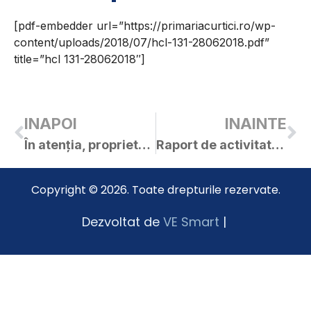
[pdf-embedder url=”https://primariacurtici.ro/wp-
content/uploads/2018/07/hcl-131-28062018.pdf”
title=”hcl 131-28062018″]
INAPOI
INAINTE
În atenția, proprietarilor și a deținătorilor de terenuri, administratorilor drumurilor publice și a cailor ferate, referitor la combaterea ambroziei
Raport de activitate al Consiliului local Curtici pe anul 2017
Copyright © 2026. Toate drepturile rezervate.
Dezvoltat de
VE Smart
|