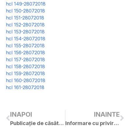
hcl 149-28072018
hcl 150-28072018
hcl 151-28072018
hcl 152-28072018
hcl 153-28072018
hcl 154-28072018
hcl 155-28072018
hcl 156-28072018
hcl 157-28072018
hcl 158-28072018
hcl 159-28072018
hcl 160-28072018
hcl 161-28072018
INAPOI
INAINTE
Publicație de căsătorie – Cîrpaci Sorin / Stancu Helga
Informare cu privire la pesta porcină africană