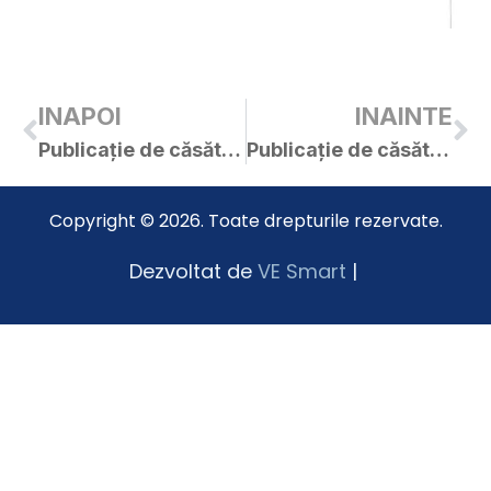
INAPOI
INAINTE
Publicație de căsătorie – Cîrpaci Gheorghe / Popescu Ionela
Publicație de căsătorie – Fruja Dragoș-Alexandru / Cora Adelina-Georgiana
Copyright © 2026. Toate drepturile rezervate.
Dezvoltat de
VE Smart
|