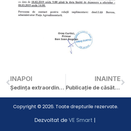
INAPOI
INAINTE
Ședința extraordinară a C.L. Curtici din 13.02.2019
Publicație de căsătorie – Coștiuleanu Sebastian-Florin / Botizan Rozalia-Adriana
Copyright © 2026. Toate drepturile rezervate.
Dezvoltat de
VE Smart
|