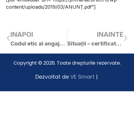
content/uploads/2019/03/ANUNȚ.pdf”]
INAPOI
INAINTE
Codul etic al angajaților din aparatul de specialitate al Primarului Orașului Curtici
Situații – certificate de urbanism și autorizații de construire emise în luna februarie 2019
Copyright © 2026. Toate drepturile rezervate.
Dezvoltat de
VE Smart
|