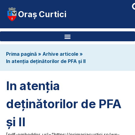
Oraș Curtici
Prima pagină
»
Arhive articole
»
In atenția deținătorilor de PFA și II
In atenția
deținătorilor de PFA
și II
[pdf-embedder url=”https://primariacurtici.ro/wp-