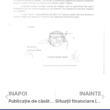
INAPOI
INAINTE
Publicație de căsătorie – Șipoș Claudiu / Baciu Andra
Situații financiare (dare de seamă contabilă) la 31.12.2018